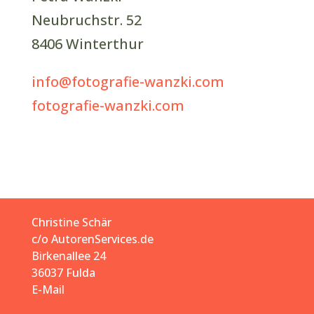
Neubruchstr. 52
8406 Winterthur
info@fotografie-wanzki.com
fotografie-wanzki.com
Christine Schär
c/o
AutorenServices.de
Birkenallee 24
36037 Fulda
E-Mail